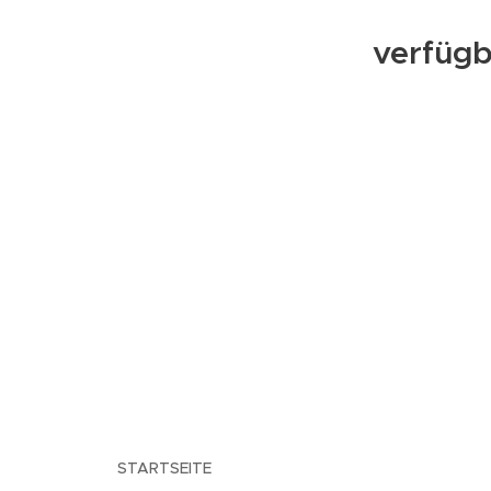
verfügb
 380 €
"golden echoes, one spa
STARTSEITE