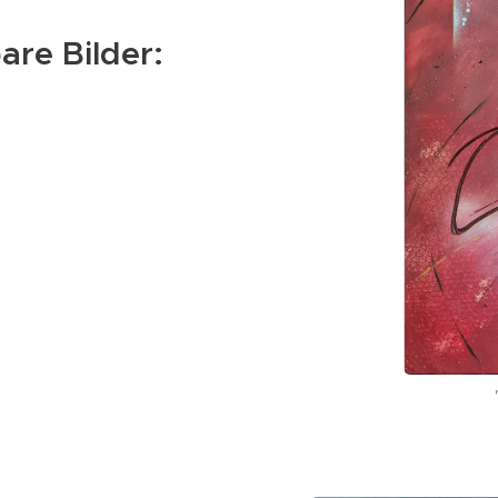
are Bilder:
ce" 132 x 70 cm 520 €